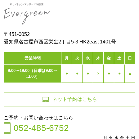
〒451-0052
愛知県名古屋市西区栄生2丁目5-3 HK2east 1401号
営業時間
月
火
水
木
金
土
日
9:00〜19:00（日曜は9:00～
●
●
●
×
●
●
▲
13:00）
ネット予約はこちら
ご予約・お問い合わせはこちら
052-485-6752
月 火 水 金 土 日