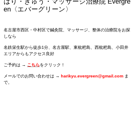
はり・きゅう・マッサージ治療院 Evergre
en〈エバーグリーン〉
名古屋市西区・中村区で鍼灸院、マッサージ、整体の治療院をお探
しなら
名鉄栄生駅から徒歩1分、名古屋駅、東枇杷島、西枇杷島、小田井
エリアからもアクセス良好
ご予約は →
こちら
をクリック！
メールでのお問い合わせは →
harikyu.evergreen@gmail.com
ま
で。