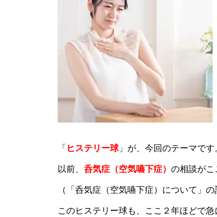
「
ヒステリー球
」が、今回のテーマです
以前、
呑気症（空気嚥下症）
の相談がこ
（「呑気症（空気嚥下症）について」の
このヒステリー球も、ここ２年ほどで急